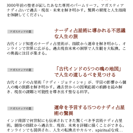
3000年前の聖者が記したあなた専用のパームリーフ。アガスティア
ナディ占いで過去・現在・未来を解き明かす。驚異の精度と人生指南
を体験してください。
ナーディ占星術に導かれる不思議
アガスティアの葉
な人生の旅
古代インド知恵のナーディ占星術が、指紋から運命を解き明かし、オ
ンラインで世界に広がる。過去現在未来の洞察で人生観を大転換。こ
の奥義に注目が集まる。
「古代インドの5つの魂の地図」
アガスティアの葉
で人生の道しるべを見つける
古代インドの占星術「ナディ・ジョティシャ」が、宇宙の影響から個
人の魂の旅路を解き明かす。過去世からの因果応報の痕跡を読み解
き、現在の課題と可能性を導き出す聖なる科学。
運命を予言する!5つのナディ占星
アガスティアの葉
術の驚異
インド南部で何世紀にも伝承されてきた驚くべき予言術ナディ占星
術。親指の指紋から過去生、現在、未来を詳細に描くことができる。
オンラインでも提供され、人生の転換点やカルマ、spiritualな成長の