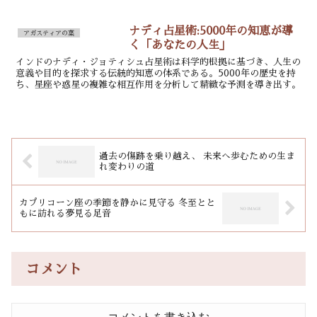
洞察を与える。
ナディ占星術:5000年の知恵が導
アガスティアの葉
く「あなたの人生」
インドのナディ・ジョティシュ占星術は科学的根拠に基づき、人生の
意義や目的を探求する伝統的知恵の体系である。5000年の歴史を持
ち、星座や惑星の複雑な相互作用を分析して精緻な予測を導き出す。
過去の傷跡を乗り越え、 未来へ歩むための生ま
れ変わりの道
カプリコーン座の季節を静かに見守る 冬至とと
もに訪れる夢見る足音
コメント