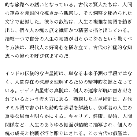
的な旅路への誘いとなっている。古代の賢人たちは、人間
の運命を超越的な視点から観察し、その洞察を秘められた
文字で記録した。彼らの叡智は、人生の複雑な物語を紡ぎ
出し、個々人の魂の旅を繊細かつ精密に描き出している。
指紋一つで自分の人生の物語が明らかになるという驚くべ
き方法は、現代人の好奇心を掻き立て、古代の神秘的な知
恵への憧れを呼び覚ますのだ。
インドの伝統的な占星術は、単なる未来予測の手段ではな
く、人間存在の深層を理解するための精神的な鍵となって
いる。ナディ占星術の真髄は、個人の運命が既に書き記さ
れているという考え方にある。熟練した占星術師は、古代
タミル語で書かれた詩的な詠唱を解読し、依頼者の人生の
重要な局面を明らかにする。キャリア、健康、結婚、人間
関係など、人生のあらゆる側面が精緻に描写され、個人の
魂の成長と挑戦が浮き彫りにされる。この古代の叡智は、