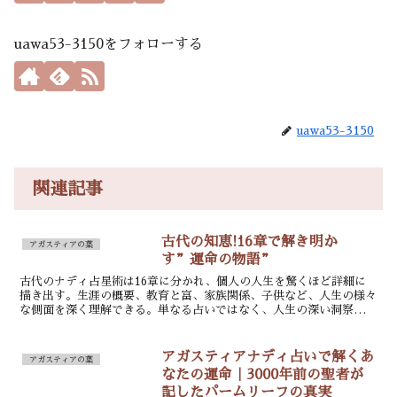
uawa53-3150をフォローする
uawa53-3150
関連記事
古代の知恵!16章で解き明か
アガスティアの葉
す”運命の物語”
古代のナディ占星術は16章に分かれ、個人の人生を驚くほど詳細に
描き出す。生涯の概要、教育と富、家族関係、子供など、人生の様々
な側面を深く理解できる。単なる占いではなく、人生の深い洞察を提
供する古代の叡智と言えるだろう。
アガスティアナディ占いで解くあ
アガスティアの葉
なたの運命｜3000年前の聖者が
記したパームリーフの真実