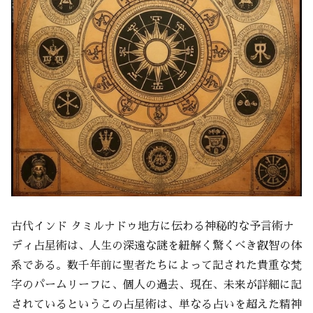
古代インド タミルナドゥ地方に伝わる神秘的な予言術ナ
ディ占星術は、人生の深遠な謎を紐解く驚くべき叡智の体
系である。数千年前に聖者たちによって記された貴重な梵
字のパームリーフに、個人の過去、現在、未来が詳細に記
されているというこの占星術は、単なる占いを超えた精神