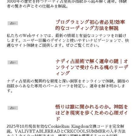
3000年の歴史を持つナーディ占星術が指紋から読み解く運命。体験
者の驚きの声とその仕組みを解説。
プログラミング初心者必見!効率
占い
的なコーディング方法を解説
私たちのWebサイトでは、最新の情報と有益なコンテンツをお届け
します。ユーザー目線のデザインと使いやすいナビゲーションで、快
適なサイト体験をご提供します。ぜひご覧ください。
ナディ占星術で解く運命の謎｜オ
占い
ンラインで受けられる魂のリーデ
ィング
ナディ占星術の驚異的な精度と深い洞察をオンラインで体験。親指の
指紋からあなた専用のパームリーフを特定し、運命を解き明かしま
す。
悟りは誰に開かれるのか。神話を
占い
ほどき現実を歩くための心理ガイ
ド
2025年10月現在有効なCookieRun: Kingdom交換コードを完全解
説。VALIVETABLEREADとCRKCOOLSUMMERの入手方法