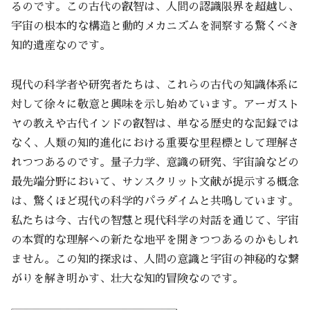
るのです。この古代の叡智は、人間の認識限界を超越し、
宇宙の根本的な構造と動的メカニズムを洞察する驚くべき
知的遺産なのです。
現代の科学者や研究者たちは、これらの古代の知識体系に
対して徐々に敬意と興味を示し始めています。アーガスト
ヤの教えや古代インドの叡智は、単なる歴史的な記録では
なく、人類の知的進化における重要な里程標として理解さ
れつつあるのです。量子力学、意識の研究、宇宙論などの
最先端分野において、サンスクリット文献が提示する概念
は、驚くほど現代の科学的パラダイムと共鳴しています。
私たちは今、古代の智慧と現代科学の対話を通じて、宇宙
の本質的な理解への新たな地平を開きつつあるのかもしれ
ません。この知的探求は、人間の意識と宇宙の神秘的な繋
がりを解き明かす、壮大な知的冒険なのです。