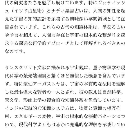
代の研究者たちを魅了し続けています。特にジョティッシ
ュ（インド占星術）とナディ葉書占いは、人間の知性を超
えた宇宙の知的設計を示唆する興味深い学問領域として注
目されています。これらの古代の知識体系は、単なる占い
や予言を超えて、人間の存在と宇宙の根本的な繋がりを探
求する深遠な哲学的アプローチとして理解されるべきもの
なのです。
サンスクリット文献に描かれる宇宙観は、量子物理学や現
代科学の最先端理論と驚くほど類似した概念を含んでいま
す。特に聖仙アーガストヤは、宇宙の本質的な法則を理解
した最も偉大な賢者の一人とされ、彼の教えは自然科学、
天文学、形而上学の複合的な知識体系を包含しています。
インドの伝統的な知識システムは、物質と意識の相互作
用、エネルギーの変換、宇宙の根本的な振動パターンにつ
いて、現代科学よりもはるかに先進的な理解を示唆してい