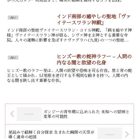
から入力エラー対処法まで、確実に報酬を獲得するコツを伝授。
インド南部の癒やしの聖地「ヴァ
占い
イテースワラン神殿」
インド南部の聖地ヴァイテースワラン・コイル神殿。「病を癒やす神
様」ヴァイテースワラン神が宿る、シヴァ神を主神とする重要な寺
院。人々の運勢に影響を及ぼすナヴァグラハ(九星)の一つの聖地と
しても知られる。
ヒンズー教の蛇神ラフー – 人間の
占い
内なる闇と欲望の化身
ヒンズー教のラフー星は、人間の欲望や恐怖を司る存在。黒と青の蛇
王として描かれ、12星座を逆行する不規則な動きを持つ。人間の内
なる闇を映し出す重要な存在。
ガンジーの青年期に込められた 未知への冒険と
変革の可能性
星読みで紐解く自分探求 生まれた瞬間の天空が
導く運命の地図